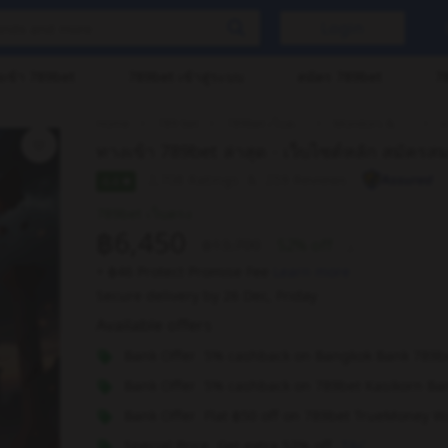
Login
เข้า 789bet
789bet เข้าสู่ระบบ
สมัคร 789bet
7
Home
789 bet
789bet เว็บตรง
Monitors & Accessories
ทางเข้า 789bet ล่าสุด - เว็บไซต์หลัก สมัครส
2,708 Ratings
&
259 Reviews
4.4
789bet เว็บตรง
฿6,450
฿13,700
52% off
i
+ ฿46 Protect Promise Fee
Learn more
Secure delivery by 26 Dec, Friday
Available offers
Price details
Bank Offer
5% cashback on Bangkok Bank 789be
Maximum Retail Price
Bank Offer
5% cashback on 789bet Kasikorn Ban
(incl. of all taxes)
Selling Price
Bank Offer
Flat ฿50 off on 789bet TrueMoney W
Special Price
Get extra 52% off
T&C
Special Price