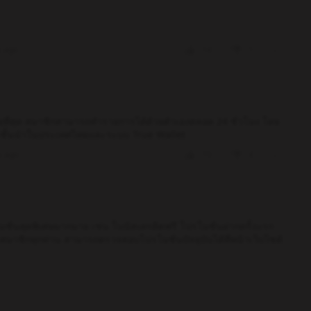
s ago
14
1
z (Digital)
มัยที่สุด สมาชิกสามารถทำรายการได้ด้วยตัวเองตลอด 24 ชั่วโมง โดย
คารชั้นนำในประเทศไทยและระบบ True Wallet
s ago
15
4
ปรโมชั่นสุดพิเศษมากมาย เช่น โบนัสเครดิตฟรี โปรโมชั่นฝากครั้งแรก
ับสมาชิกทุกท่าน สามารถตรวจสอบโปรโมชั่นปัจจุบันได้ที่หน้าเว็บไซต์