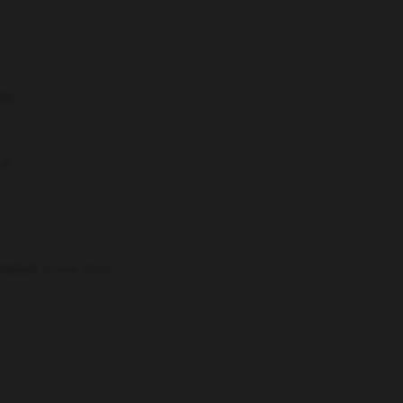
50
off
roduct
Know More