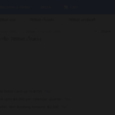
Become a Seller
More
Cart
89bet slot
789bet เว็บหลัก
789bet เครดิตฟรี
Share
ทางเข้า 789bet
789bet
ทางเข้า 789bet ล่าสุด - เว็บไซต์หลัก สมัครสมาชิก 789bet เว็บตรง
มาชิก 789bet เว็บตรง
t Debit Card up to ฿750
T&C
฿ 13700.00
k upto ฿4,000 per calendar quarter
T&C
฿ 13700.00
allet. Min Booking Amount: ฿2,500
T&C
฿ 6450.00