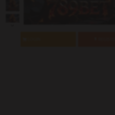
LOGIN
REGISTE